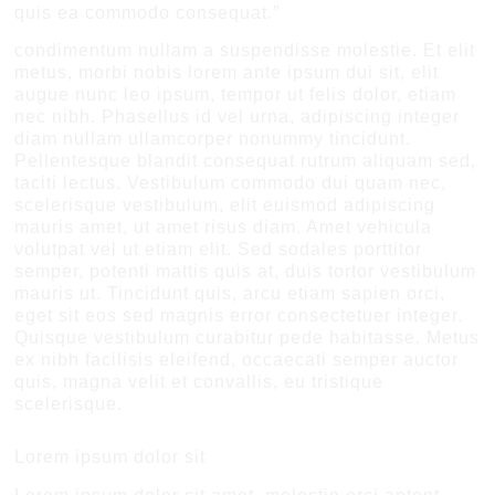
quis ea commodo consequat.”
condimentum nullam a suspendisse molestie. Et elit
metus, morbi nobis lorem ante ipsum dui sit, elit
augue nunc leo ipsum, tempor ut felis dolor, etiam
nec nibh. Phasellus id vel urna, adipiscing integer
diam nullam ullamcorper nonummy tincidunt.
Pellentesque blandit consequat rutrum aliquam sed,
taciti lectus. Vestibulum commodo dui quam nec,
scelerisque vestibulum, elit euismod adipiscing
mauris amet, ut amet risus diam. Amet vehicula
volutpat vel ut etiam elit. Sed sodales porttitor
semper, potenti mattis quis at, duis tortor vestibulum
mauris ut. Tincidunt quis, arcu etiam sapien orci,
eget sit eos sed magnis error consectetuer integer.
Quisque vestibulum curabitur pede habitasse. Metus
ex nibh facilisis eleifend, occaecati semper auctor
quis, magna velit et convallis, eu tristique
scelerisque.
Lorem ipsum dolor sit