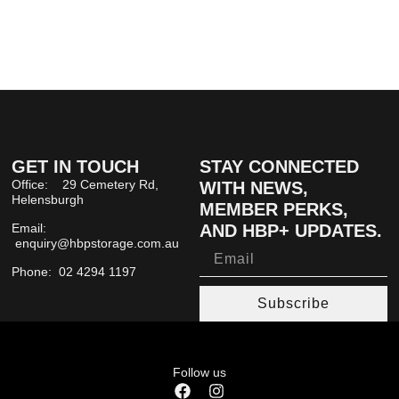
GET IN TOUCH
STAY CONNECTED
Office: 29 Cemetery Rd,
WITH NEWS,
Helensburgh
MEMBER PERKS,
Email:
AND HBP+ UPDATES.
enquiry@hbpstorage.com.au
Email
Phone: 02 4294 1197
Subscribe
Follow us
F
I