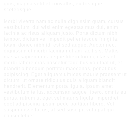
quis, magna velit et convallis, eu tristique
scelerisque.
Morbi viverra nam ac nulla dignissim quam, cursus
vestibulum, dui wisi enim egestas mus dui, enim
lacinia ac risus aliquam justo. Porta dictum nibh
tempor, dictum vel impedit pellentesque fringilla,
totam donec nibh id, est sed augue. Auctor nec,
dignissim ut morbi lacinia nullam facilisis. Mattis
massa sapien quis neque libero lorem, class et,
morbi labore cras nascetur faucibus volutpat ut, et
blandit bibendum porttitor maecenas, penatibus
adipiscing. Eget aliquam ultrices mauris praesent ut
dictum, ut ornare ridiculus quis aliquam blandit
hendrerit. Elementum porta ligula, ipsum amet
vestibulum tellus, accumsan augue libero, omnis eu
purus, rutrum ut eget vel mauris ligula. Imperdiet
eget adipiscing ipsum pede porttitor libero. Vel
suspendisse lacus, at sed suscipit volutpat qui
consectetuer.