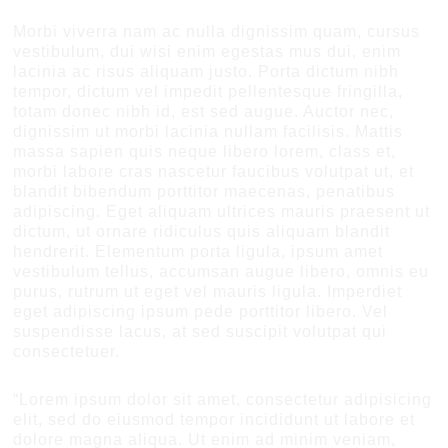
Morbi viverra nam ac nulla dignissim quam, cursus
vestibulum, dui wisi enim egestas mus dui, enim
lacinia ac risus aliquam justo. Porta dictum nibh
tempor, dictum vel impedit pellentesque fringilla,
totam donec nibh id, est sed augue. Auctor nec,
dignissim ut morbi lacinia nullam facilisis. Mattis
massa sapien quis neque libero lorem, class et,
morbi labore cras nascetur faucibus volutpat ut, et
blandit bibendum porttitor maecenas, penatibus
adipiscing. Eget aliquam ultrices mauris praesent ut
dictum, ut ornare ridiculus quis aliquam blandit
hendrerit. Elementum porta ligula, ipsum amet
vestibulum tellus, accumsan augue libero, omnis eu
purus, rutrum ut eget vel mauris ligula. Imperdiet
eget adipiscing ipsum pede porttitor libero. Vel
suspendisse lacus, at sed suscipit volutpat qui
consectetuer.
“Lorem ipsum dolor sit amet, consectetur adipisicing
elit, sed do eiusmod tempor incididunt ut labore et
dolore magna aliqua. Ut enim ad minim veniam,