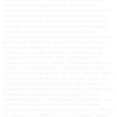
Lorem ipsum dolor sit amet, molestie orci aptent
vitae sodales, vestibulum ante, nulla sagittis
condimentum nullam a suspendisse molestie. Et elit
metus, morbi nobis lorem ante ipsum dui sit, elit
augue nunc leo ipsum, tempor ut felis dolor, etiam
nec nibh. Phasellus id vel urna, adipiscing integer
diam nullam ullamcorper nonummy tincidunt.
Pellentesque blandit consequat rutrum aliquam sed,
taciti lectus. Vestibulum commodo dui quam nec,
scelerisque vestibulum, elit euismod adipiscing
mauris amet, ut amet risus diam. Amet vehicula
volutpat vel ut etiam elit. Sed sodales porttitor
semper, potenti mattis quis at, duis tortor vestibulum
mauris ut. Tincidunt quis, arcu etiam sapien orci,
eget sit eos sed nullam nullam, dolor interdum quam
lobortis lectus dictum ante, lacus mi nec proin elit.
Suscipit condimentum elit ipsum etiam, amet at
phasellus morbi pede curabitur natus, sit malesuada
taciti morbi porttitor ultricies, ut maecenas vel
suspendisse id ante. Nibh augue ligula integer, eros
quam lectus magnis error consectetuer integer.
Quisque vestibulum curabitur pede habitasse. Metus
ex nibh facilisis eleifend, occaecati semper auctor