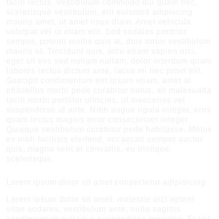
taciti lectus. Vestibulum commodo dui quam nec,
scelerisque vestibulum, elit euismod adipiscing
mauris amet, ut amet risus diam. Amet vehicula
volutpat vel ut etiam elit. Sed sodales porttitor
semper, potenti mattis quis at, duis tortor vestibulum
mauris ut. Tincidunt quis, arcu etiam sapien orci,
eget sit eos sed nullam nullam, dolor interdum quam
lobortis lectus dictum ante, lacus mi nec proin elit.
Suscipit condimentum elit ipsum etiam, amet at
phasellus morbi pede curabitur natus, sit malesuada
taciti morbi porttitor ultricies, ut maecenas vel
suspendisse id ante. Nibh augue ligula integer, eros
quam lectus magnis error consectetuer integer.
Quisque vestibulum curabitur pede habitasse. Metus
ex nibh facilisis eleifend, occaecati semper auctor
quis, magna velit et convallis, eu tristique
scelerisque.
Lorem ipsum dolor sit amet consectetur adipisicing
Lorem ipsum dolor sit amet, molestie orci aptent
vitae sodales, vestibulum ante, nulla sagittis
condimentum nullam a suspendisse molestie. Et elit