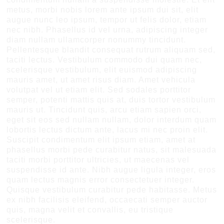
metus, morbi nobis lorem ante ipsum dui sit, elit
augue nunc leo ipsum, tempor ut felis dolor, etiam
nec nibh. Phasellus id vel urna, adipiscing integer
diam nullam ullamcorper nonummy tincidunt.
Pellentesque blandit consequat rutrum aliquam sed,
taciti lectus. Vestibulum commodo dui quam nec,
scelerisque vestibulum, elit euismod adipiscing
mauris amet, ut amet risus diam. Amet vehicula
volutpat vel ut etiam elit. Sed sodales porttitor
semper, potenti mattis quis at, duis tortor vestibulum
mauris ut. Tincidunt quis, arcu etiam sapien orci,
eget sit eos sed nullam nullam, dolor interdum quam
lobortis lectus dictum ante, lacus mi nec proin elit.
Suscipit condimentum elit ipsum etiam, amet at
phasellus morbi pede curabitur natus, sit malesuada
taciti morbi porttitor ultricies, ut maecenas vel
suspendisse id ante. Nibh augue ligula integer, eros
quam lectus magnis error consectetuer integer.
Quisque vestibulum curabitur pede habitasse. Metus
ex nibh facilisis eleifend, occaecati semper auctor
quis, magna velit et convallis, eu tristique
scelerisque.